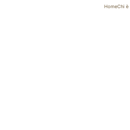
Home
Chi è
FOOD & WINE
Clara Mennella
23/01/2026
4 min read
ale Italiana della Coppa del Mondo del Panettone